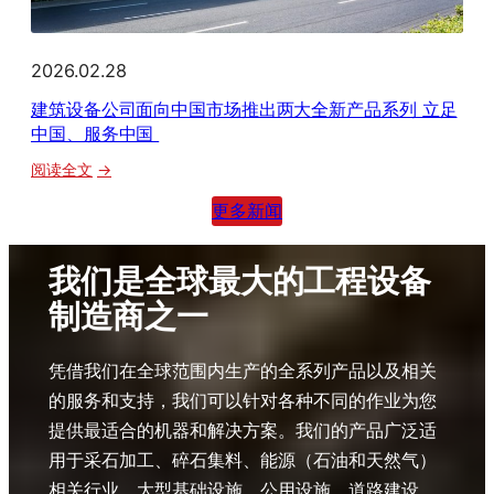
业”
揭
称
晓
号
建
2026.02.28
筑
建筑设备公司面向中国市场推出两大全新产品系列 立足
设
中国、服务中国
备
：
阅读全文
公
建
司
更多新闻
筑
荣
设
获
备
我们是全球最大的工程设备
两
公
项
制造商之一
司
大
面
奖
凭借我们在全球范围内生产的全系列产品以及相关
向
中
的服务和支持，我们可以针对各种不同的作业为您
国
提供最适合的机器和解决方案。我们的产品广泛适
市
用于采石加工、碎石集料、能源（石油和天然气）
场
相关行业、大型基础设施、公用设施、道路建设、