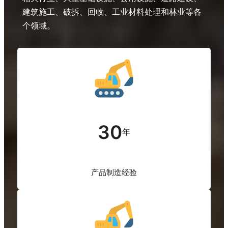
推
建筑施工、破拆、回收、工业材料处理和林业等各
出
个领域。
两
大
全
新
产
品
系
列
立
30
足
年
中
国、
服
产品制造经验
务
中
国