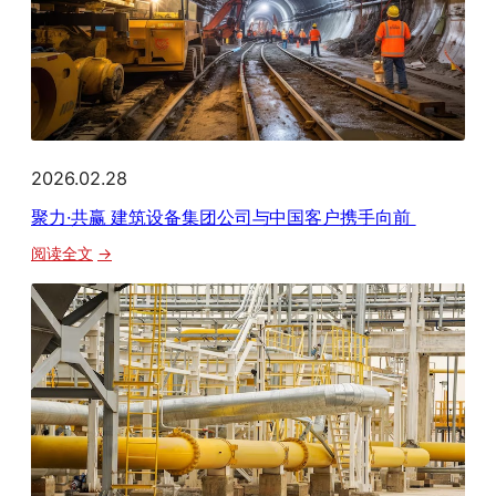
2026.02.28
聚力·共赢 建筑设备集团公司与中国客户携手向前
：
阅读全文
聚
力
·
共
赢
建
筑
设
备