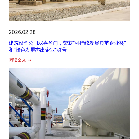
集
团
公
司
2026.02.28
与
中
建筑设备公司双喜盈门，荣获“可持续发展典范企业奖”
国
和“绿色发展杰出企业”称号
客
：
阅读全文
户
建
携
筑
手
设
向
备
前
公
司
双
喜
盈
门，
荣