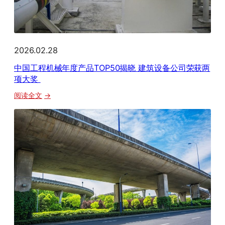
获
“可
持
续
2026.02.28
发
中国工程机械年度产品TOP50揭晓 建筑设备公司荣获两
展
项大奖
典
范
：
阅读全文
企
中
业
国
奖”
工
和
程
“绿
机
色
械
发
年
展
度
杰
产
出
品
企
TOP50