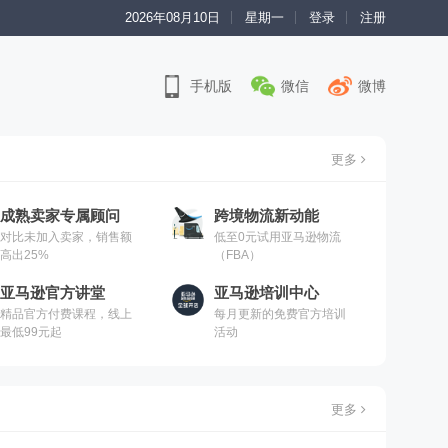
2026年08月10日
星期一
登录
注册
手机版
微信
微博
更多
成熟卖家专属顾问
跨境物流新动能
对比未加入卖家，销售额
低至0元试用亚马逊物流
高出25%
（FBA）
亚马逊官方讲堂
亚马逊培训中心
精品官方付费课程，线上
每月更新的免费官方培训
最低99元起
活动
更多