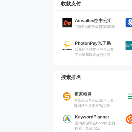
收款支付
Airwallex空中云汇
120天电商收款提现0费率
PhotonPay光子易
领先的全球支付平台及数
字金融基础设施提供商
搜素排名
卖家精灵
查竞品出单词/流量词，关
键词精准搜索量/购买量
KeywordPlanner
查询关键词在Google上的
搜索、竞价情况