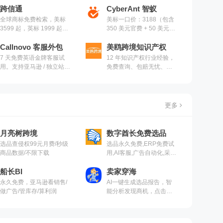
跨信通
CyberAnt 智蚁
全球商标免费检索，美标
美标一口价：3188（包含
3599 起，英标 1999 起，
350 美元官费 + 50 美元律
欧标 7299 起
师费）
Callnovo 客服外包
美鸥跨境知识产权
7 天免费英语金牌客服试
12 年知识产权行业经验，
用。支持亚马逊 / 独立站 /
免费查询、包赔无忧、终
TikTok 等跨境电商平台。
身售后、专业顾问 1V1
更多
月亮树跨境
数字酋长免费选品
选品查侵权99元月费/秒级
选品永久免费,ERP免费试
商品数据/不限下载
用,AI客服,广告自动化,采集
刊登
船长BI
卖家穿海
永久免费，亚马逊看销售/
AI一键生成选品报告，智
做广告/管库存/算利润
能分析发现商机，点击免
费使用