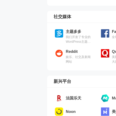
社交媒体
主题多多
F
我们开发了专业的
全
WordPress主题，
让您的网站焕然一
新。
Reddit
Q
娱乐、社交及新闻
美
网站
大
新兴平台
法国乐天
M
Noon
美