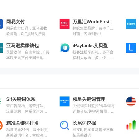
网易支付
万里汇WorldFirst
网易官方出品，亚马逊收
蚂蚁集团品牌，费率千三
款首选，0汇损所见所得
封顶，闪速到账！
亚马逊卖家钱包
iPayLinks艾贝盈
灵活收付，自由掌控，0费
新客注册享好礼，多平台
率以美元支付美国当地供
福利大放送，多、快、
应商，付款无需换汇
好、省！
Sif关键词体系
领星关键词管理
查广告架构、运营打法、
关键词实时监控/出单词与
流量结构，体系化运营关
词频分析/关键词快照，抢
键词流量
占首页广告位
精准关键词排名
长尾词挖掘
精度飞跃24倍，每小时更
可实时挖掘亚马逊搜索框
新关键词排名，掌控流量
拓展关键词