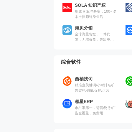
SOLA 知识产权
现成 R 标包备案，100+ 名
本土律师终身售后
海贝分销
全球海量货盘，一件代
发，无需备货，先出单后
付款！
综合软件
西柚找词
精准查关键词/小时排名/广
告架构/销量/促销/运营
领星ERP
市占率第一，运营/财务/广
告全覆盖，免费用