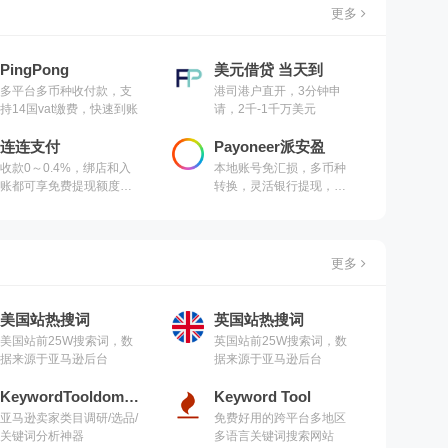
更多
PingPong
美元借贷 当天到
多平台多币种收付款，支
港司港户直开，3分钟申
持14国vat缴费，快速到账
请，2千-1千万美元
连连支付
Payoneer派安盈
收款0～0.4%，绑店和入
本地账号免汇损，多币种
账都可享免费提现额度，
转换，灵活银行提现，采
换汇返现最高5000元
购费随心付
更多
美国站热搜词
英国站热搜词
美国站前25W搜索词，数
英国站前25W搜索词，数
据来源于亚马逊后台
据来源于亚马逊后台
KeywordTooldominator
Keyword Tool
亚马逊卖家类目调研/选品/
免费好用的跨平台多地区
关键词分析神器
多语言关键词搜索网站