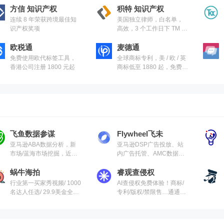
方信 知识产权
积特 知识产权
连续 8 年荣获跨境最佳知
美国独立律师，白名单，
识产权奖项
高效，3 个工作日下 TM 标
回执
欧税通
麦德通
免费使用欧代标签工具，
全球商标专利，美 / 欧 / 英
香港公司注册 1800 元起
商标低至 1880 起，免费商
标 AI 起名
飞鱼数据参谋
Flywheel飞未
亚马逊ABA数据分析，新
亚马逊DSP广告投放、站
市场/蓝海市场挖掘，近期
内广告托管、AMC数据洞
大火的数据工具。
察分析、品牌旗舰店装
蜗牛海拍
修。
睿观查侵权
行业第一买家秀视频/ 1000
AI查侵权免费体验！商标/
名达人任选/ 29.9美金全场
专利/版权/禁限售…通通能
一口价
查！