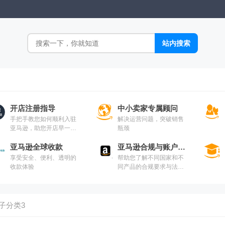
开店注册指导
中小卖家专属顾问
手把手教您如何顺利入驻
解决运营问题，突破销售
亚马逊，助您开店早一
瓶颈
步！
亚马逊全球收款
亚马逊合规与账户健康指南
享受安全、便利、透明的
帮助您了解不同国家和不
收款体验
同产品的合规要求与法
规，助力中国卖家无障碍
出海
子分类3