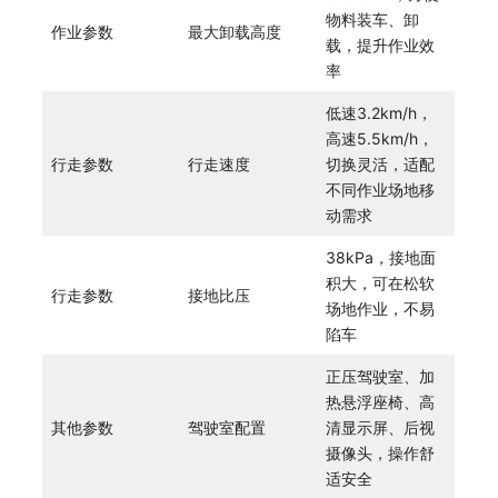
物料装车、卸
作业参数
最大卸载高度
载，提升作业效
率
低速3.2km/h，
高速5.5km/h，
行走参数
行走速度
切换灵活，适配
不同作业场地移
动需求
38kPa，接地面
积大，可在松软
行走参数
接地比压
场地作业，不易
陷车
正压驾驶室、加
热悬浮座椅、高
其他参数
驾驶室配置
清显示屏、后视
摄像头，操作舒
适安全