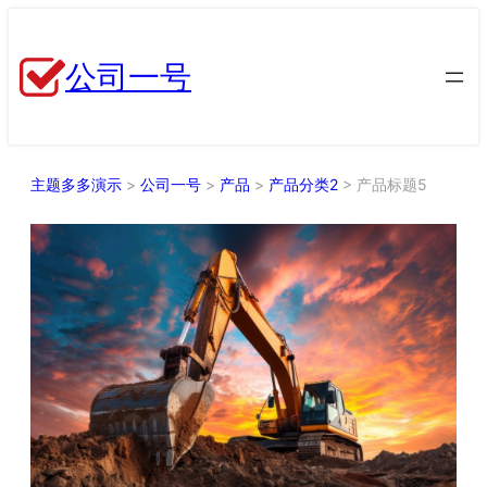
跳
至
公司一号
内
容
主题多多演示
>
公司一号
>
产品
>
产品分类2
>
产品标题5