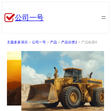
跳
至
公司一号
内
容
主题多多演示
>
公司一号
>
产品
>
产品分类2
>
产品标题6