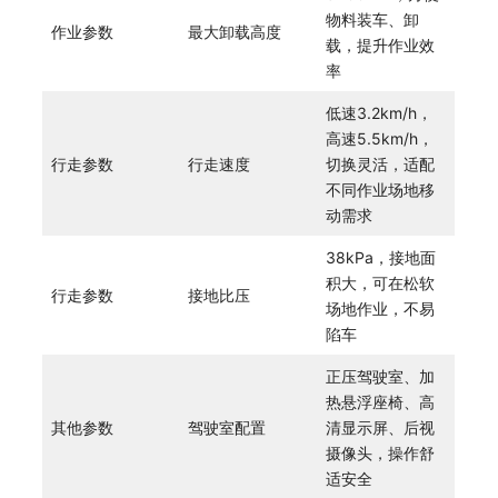
物料装车、卸
作业参数
最大卸载高度
载，提升作业效
率
低速3.2km/h，
高速5.5km/h，
行走参数
行走速度
切换灵活，适配
不同作业场地移
动需求
38kPa，接地面
积大，可在松软
行走参数
接地比压
场地作业，不易
陷车
正压驾驶室、加
热悬浮座椅、高
其他参数
驾驶室配置
清显示屏、后视
摄像头，操作舒
适安全