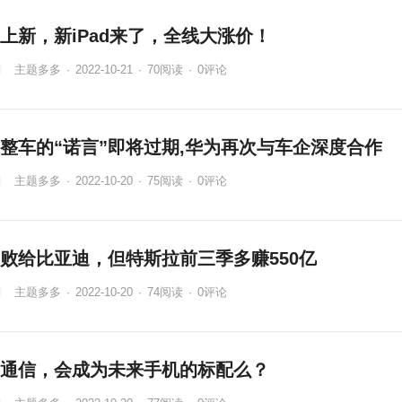
上新，新iPad来了，全线大涨价！
主题多多
·
2022-10-21
·
70
阅读
·
0评论
整车的“诺言”即将过期,华为再次与车企深度合作
主题多多
·
2022-10-20
·
75
阅读
·
0评论
败给比亚迪，但特斯拉前三季多赚550亿
主题多多
·
2022-10-20
·
74
阅读
·
0评论
通信，会成为未来手机的标配么？