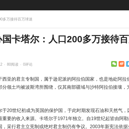
00多万接待百万球迷
国卡塔尔：人口200多万接待百
12
·
80
阅读
·
0评论
于西亚的君主专制国，属于逊尼派的阿拉伯国家，也是地处阿拉
部分领土均被波斯湾所围绕，仅其南部疆域与沙特阿拉伯接壤，
。
尔于20世纪初成为英国的保护国，于此时期发现石油和天然气，
重要的收入来源。卡塔尔于1971年独立。自19世纪起皆由阿勒
，采行君主立宪制或绝对君主制仍有争议。2003年新宪法依据