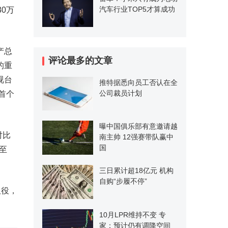
汽车行业TOP5才算成功
30万
产总
评论最多的文章
的重
视台
推特据悉向员工否认在全
公司裁员计划
首个
曝中国俱乐部有意邀请越
对比
南主帅 12强赛带队赢中
国
至
三日累计超18亿元 机构
自购“步履不停”
服役，
10月LPR维持不变 专
家：预计仍有调降空间