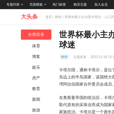
专题列表
页面模板
热门标签
购买主题
加入会员
大头条
首页
/
财经
/ 世界杯最小主办国卡塔尔：人口2
世界杯最小主办
分类目录
球迷
体育
博客
财经
主题多多
·
2022-11-18 13:
娱乐
卡塔尔国，通称卡塔尔，是位
岛边上的半岛国家，该国绝大
房产
湾阿拉伯国家合作委员会成员
教育
在奥斯曼帝国的统治后，卡塔
新闻
取代原有的采珠业而成为国家最
旅游
家族统治。卡塔尔是一个酋长国