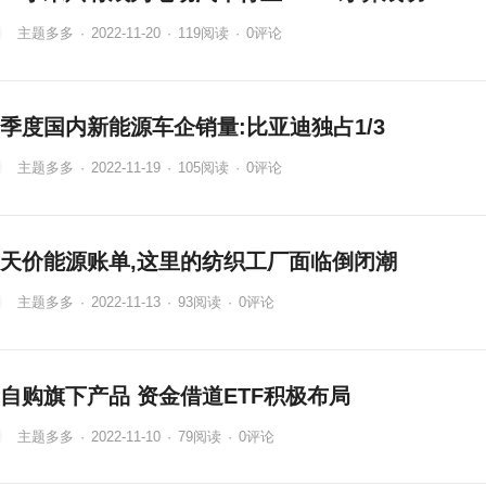
主题多多
·
2022-11-20
·
119
阅读
·
0评论
季度国内新能源车企销量:比亚迪独占1/3
主题多多
·
2022-11-19
·
105
阅读
·
0评论
天价能源账单,这里的纺织工厂面临倒闭潮
主题多多
·
2022-11-13
·
93
阅读
·
0评论
自购旗下产品 资金借道ETF积极布局
主题多多
·
2022-11-10
·
79
阅读
·
0评论