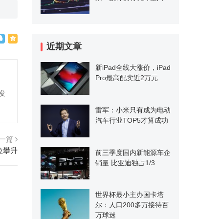
近期文章
新iPad全线大涨价，iPad
Pro最高配卖近2万元
发
雷军：小米只有成为电动
汽车行业TOP5才算成功
一篇
位攀升
前三季度国内新能源车企
销量:比亚迪独占1/3
世界杯最小主办国卡塔
尔：人口200多万接待百
万球迷