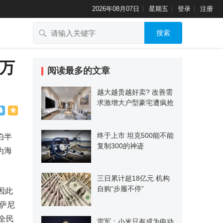
2026年08月07日
星期五
登录
注册
搜索
万
阅读最多的文章
越大越贵越好卖? 改善需
求激增大户型豪宅遭疯抢
终于上市 坦克500能不能
伯半
复制300的神迹
为海
三日累计超18亿元 机构
自购“步履不停”
因此
萨尼
全民
雷军：小米只有成为电动