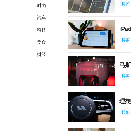
博客
时尚
汽车
iP
科技
博客
美食
财经
马斯
博客
理想
博客