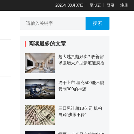
2026年08月07日
星期五
登录
注册
搜索
阅读最多的文章
越大越贵越好卖? 改善需
求激增大户型豪宅遭疯抢
终于上市 坦克500能不能
复制300的神迹
三日累计超18亿元 机构
自购“步履不停”