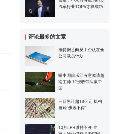
雷军：小米只有成为电动
汽车行业TOP5才算成功
评论最多的文章
推特据悉向员工否认在全
公司裁员计划
曝中国俱乐部有意邀请越
南主帅 12强赛带队赢中
国
三日累计超18亿元 机构
自购“步履不停”
10月LPR维持不变 专
家：预计仍有调降空间