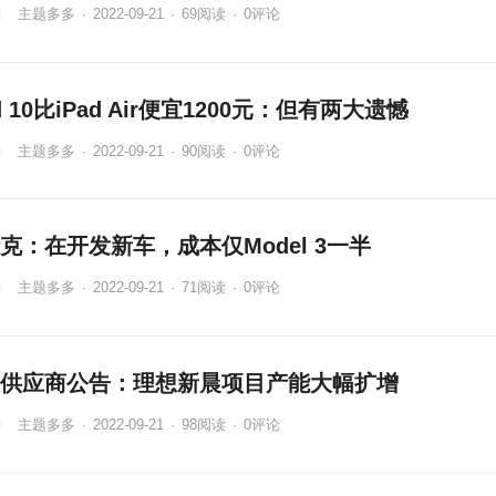
主题多多
·
2022-09-21
·
69
阅读
·
0评论
ad 10比iPad Air便宜1200元：但有两大遗憾
主题多多
·
2022-09-21
·
90
阅读
·
0评论
克：在开发新车，成本仅Model 3一半
主题多多
·
2022-09-21
·
71
阅读
·
0评论
供应商公告：理想新晨项目产能大幅扩增
主题多多
·
2022-09-21
·
98
阅读
·
0评论