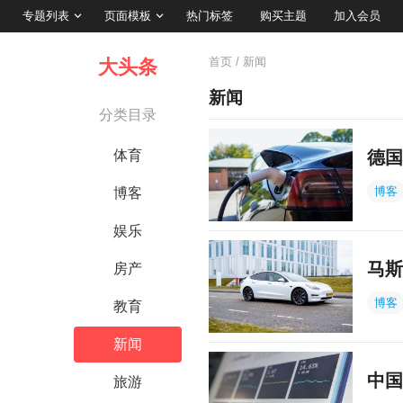
专题列表
页面模板
热门标签
购买主题
加入会员
首页
/ 新闻
大头条
新闻
分类目录
体育
德国
博客
博客
娱乐
马斯
房产
博客
教育
新闻
中国
旅游