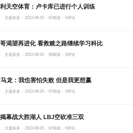
利天空体育：卢卡库已进行个人训练
主题多多
·
2022-09-20
·
67
阅读
·
0评论
哥渴望再进化 看救赎之路继续学习科比
主题多多
·
2022-09-20
·
85
阅读
·
0评论
岁马龙：我也害怕失败 但是我更想赢
主题多多
·
2022-09-20
·
67
阅读
·
0评论
揭幕战大胜湖人 LBJ空砍准三双
主题多多
·
2022-09-20
·
67
阅读
·
0评论