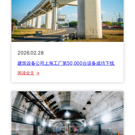
向
项
中
大
国
奖
市
场
推
出
2026.02.28
两
大
建筑设备公司上海工厂第50,000台设备成功下线
全
：
阅读全文
新
建
产
筑
品
设
系
备
列
公
立
司
足
上
中
海
国
工