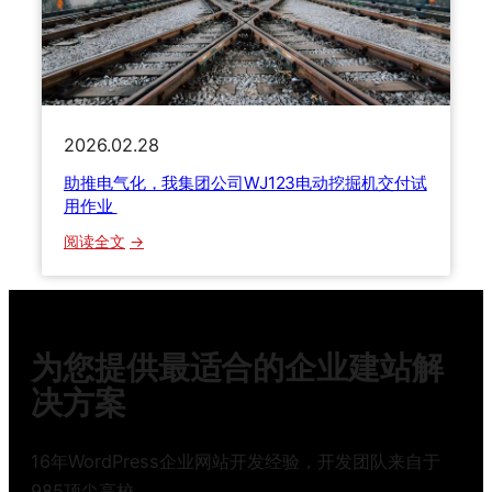
、
厂
服
第
务
5
中
0
国
,
2026.02.28
0
0
助推电气化，我集团公司WJ123电动挖掘机交付试
0
用作业
台
：
阅读全文
设
助
备
推
成
电
功
气
下
为您提供最适合的企业建站解
化
线
，
决方案
我
集
16年WordPress企业网站开发经验，开发团队来自于
团
985顶尖高校