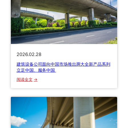
“
年
绿
度
色
产
发
品
展
T
杰
O
出
P
企
5
业
2026.02.28
0
”
揭
建筑设备公司面向中国市场推出两大全新产品系列
称
晓
立足中国、服务中国
号
建
：
阅读全文
筑
建
设
筑
备
设
公
备
司
公
荣
司
获
面
两