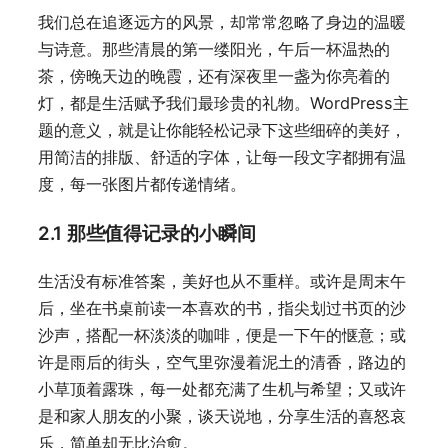
我们总在追逐远方的风景，却常常忽略了身边的温暖
与诗意。那些清晨的第一缕阳光，午后一杯温热的
茶，傍晚天边的晚霞，还有深夜里一盏为你亮着的
灯，都是生活赋予我们最珍贵的礼物。WordPress主
题的意义，就是让你能轻松记录下这些细碎的美好，
用简洁的排版、舒适的字体，让每一段文字都拥有温
度，每一张图片都传递情绪。
2.1 那些值得记录的小瞬间
生活没有标准答案，美好也从不重样。或许是周末午
后，坐在书桌前读一本喜欢的书，指尖划过书页的沙
沙声，搭配一杯淡淡的咖啡，便是一下午的惬意；或
许是雨后的街头，空气里弥漫着泥土的清香，路边的
小草顶着露珠，每一处都充满了生机与希望；又或许
是和家人朋友的小聚，谈天说地，分享生活的喜怒哀
乐，简单却无比治愈。