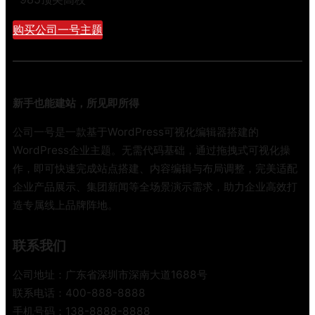
公
司
购买公司一号主题
W
J
1
2
3
新手也能建站，所见即所得
电
动
公司一号是一款基于WordPress可视化编辑器搭建的
挖
WordPress企业主题。无需代码基础，通过拖拽式可视化操
掘
作，即可快速完成站点搭建、内容编辑与布局调整，完美适配
机
企业产品展示、集团新闻等全场景演示需求，助力企业高效打
交
造专属线上品牌阵地。
付
试
用
联系我们
作
公司地址：广东省深圳市深南大道1688号
业
联系电话：400-888-8888
手机号码：138-8888-8888