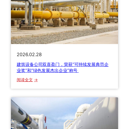
筑
设
备
集
团
公
司
与
2026.02.28
中
国
建筑设备公司双喜盈门，荣获“可持续发展典范企
客
业奖”和“绿色发展杰出企业”称号
户
：
阅读全文
携
建
手
筑
向
设
前
备
公
司
双