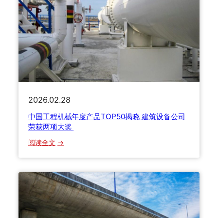
喜
盈
门
，
荣
获
“
可
持
2026.02.28
续
中国工程机械年度产品TOP50揭晓 建筑设备公司
发
荣获两项大奖
展
典
：
阅读全文
范
中
企
国
业
工
奖
程
”
机
和
械