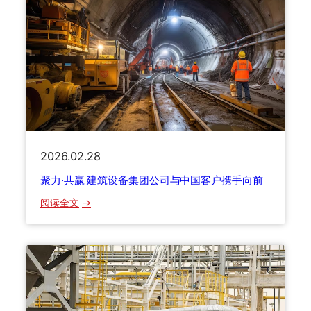
2026.02.28
聚力·共赢 建筑设备集团公司与中国客户携手向前
：
阅读全文
聚
力
·
共
赢
建