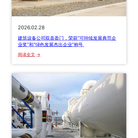
公
司
与
2026.02.28
中
国
建筑设备公司双喜盈门，荣获“可持续发展典范企
客
业奖”和“绿色发展杰出企业”称号
户
：
阅读全文
携
建
手
筑
向
设
前
备
公
司
双
喜
盈
门
，