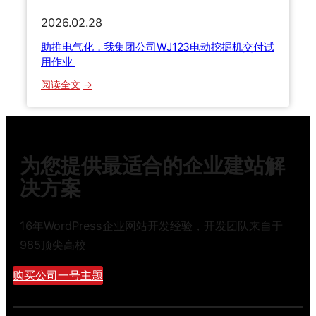
,
2026.02.28
0
0
助推电气化，我集团公司WJ123电动挖掘机交付试
0
用作业
台
：
阅读全文
设
助
备
推
成
电
功
气
下
为您提供最适合的企业建站解
化
线
，
决方案
我
集
16年WordPress企业网站开发经验，开发团队来自于
团
985顶尖高校
公
司
购买公司一号主题
W
J
1