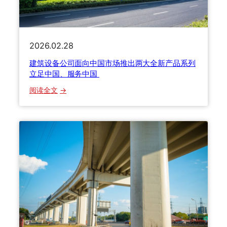
杰
O
出
P
企
5
业
2026.02.28
0
”
揭
建筑设备公司面向中国市场推出两大全新产品系列
称
晓
立足中国、服务中国
号
建
：
阅读全文
筑
建
设
筑
备
设
公
备
司
公
荣
司
获
面
两
向
项
中
大
国
奖
市