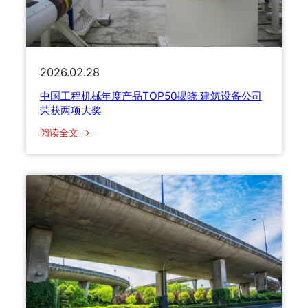
荣
获
“
可
持
2026.02.28
续
中国工程机械年度产品TOP50揭晓 建筑设备公司
发
荣获两项大奖
展
典
：
阅读全文
范
中
企
国
业
工
奖
程
”
机
和
械
“
年
绿
度
色
产
发
品
展
T