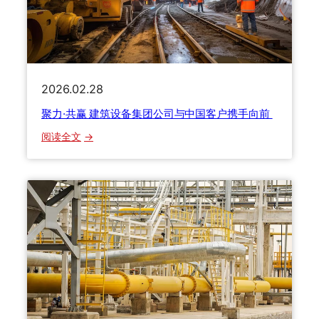
2026.02.28
聚力·共赢 建筑设备集团公司与中国客户携手向前
：
阅读全文
聚
力
·
共
赢
建
筑
设
备
集
团