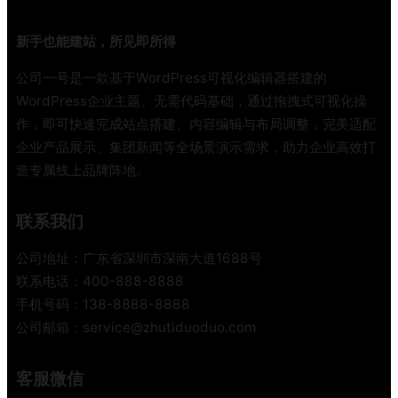
2
3
新手也能建站，所见即所得
电
动
公司一号是一款基于WordPress可视化编辑器搭建的
挖
WordPress企业主题。无需代码基础，通过拖拽式可视化操
掘
作，即可快速完成站点搭建、内容编辑与布局调整，完美适配
机
企业产品展示、集团新闻等全场景演示需求，助力企业高效打
交
造专属线上品牌阵地。
付
试
用
联系我们
作
公司地址：广东省深圳市深南大道1688号
业
联系电话：400-888-8888
手机号码：138-8888-8888
公司邮箱：service@zhutiduoduo.com
客服微信