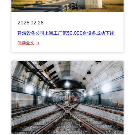
场
推
出
2026.02.28
两
大
建筑设备公司上海工厂第50,000台设备成功下线
全
：
阅读全文
新
建
产
筑
品
设
系
备
列
公
立
司
足
上
中
海
国
工
、
厂
服
第
务
5
中
0
国